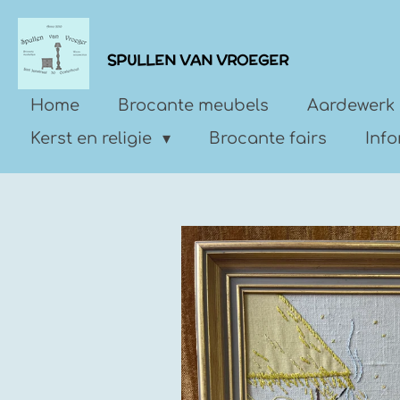
Ga
direct
SPULLEN VAN VROEGER
naar
de
Home
Brocante meubels
Aardewerk 
hoofdinhoud
Kerst en religie
Brocante fairs
Inf