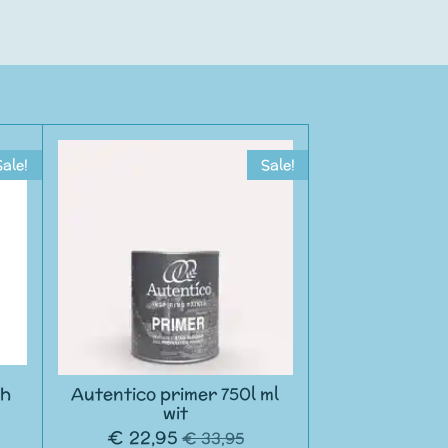
Sale!
Sale!
sh
Autentico primer 750l ml
wit
€ 22,95
€ 33,95