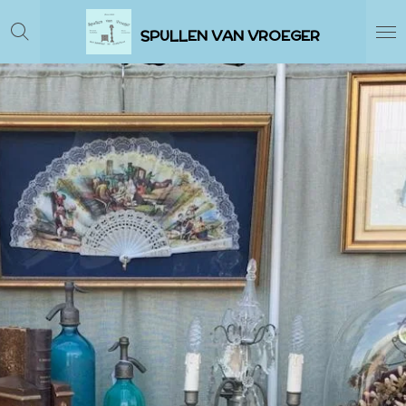
Ga
SPULLEN VAN VROEGER
direct
naar
de
hoofdinhoud