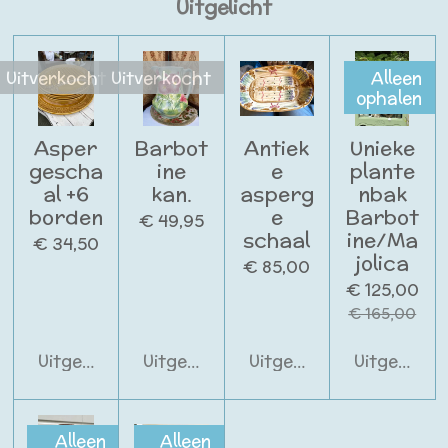
Uitgelicht
Uitverkocht
Uitverkocht
Alleen
ophalen
Asper
Barbot
Antiek
Unieke
gescha
ine
e
plante
al +6
kan.
asperg
nbak
borden
e
Barbot
€ 49,95
schaal
ine/Ma
€ 34,50
jolica
€ 85,00
€ 125,00
€ 165,00
Uitgeschakeld
Uitgeschakeld
Uitgeschakeld
Uitgeschak
Alleen
Alleen