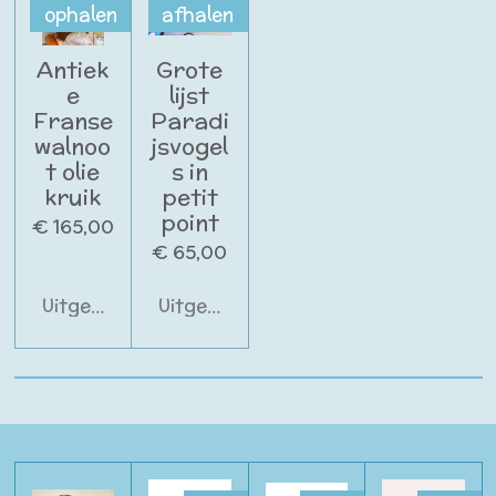
ophalen
afhalen
Antiek
Grote
e
lijst
Franse
Paradi
walnoo
jsvogel
t olie
s in
kruik
petit
point
€ 165,00
€ 65,00
Uitgeschakeld
Uitgeschakeld