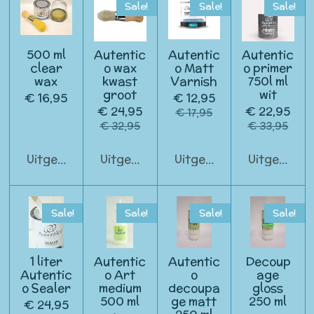
Sale!
Sale!
Sale!
500 ml
Autentic
Autentic
Autentic
clear
o wax
o Matt
o primer
wax
kwast
Varnish
750l ml
groot
wit
€ 16,95
€ 12,95
€ 24,95
€ 22,95
€ 17,95
€ 32,95
€ 33,95
Uitgeschakeld
Uitgeschakeld
Uitgeschakeld
Uitgeschak
Sale!
Sale!
Sale!
Sale!
1 liter
Autentic
Autentic
Decoup
Autentic
o Art
o
age
o Sealer
medium
decoupa
gloss
500 ml
ge matt
250 ml
€ 24,95