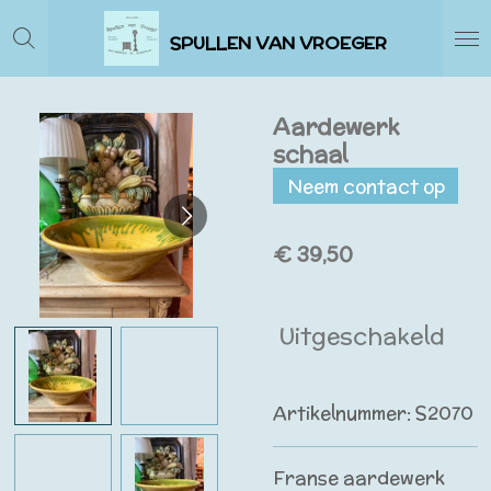
Ga
SPULLEN VAN VROEGER
direct
naar
de
Aardewerk
hoofdinhoud
schaal
Neem contact op
€ 39,50
Uitgeschakeld
Artikelnummer:
S2070
Franse aardewerk