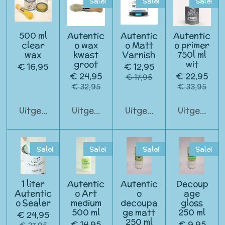
Sale!
Sale!
Sale!
500 ml
Autentic
Autentic
Autentic
clear
o wax
o Matt
o primer
wax
kwast
Varnish
750l ml
groot
wit
€ 16,95
€ 12,95
€ 24,95
€ 22,95
€ 17,95
€ 32,95
€ 33,95
Uitgeschakeld
Uitgeschakeld
Uitgeschakeld
Uitgeschak
Sale!
Sale!
Sale!
Sale!
1 liter
Autentic
Autentic
Decoup
Autentic
o Art
o
age
o Sealer
medium
decoupa
gloss
500 ml
ge matt
250 ml
€ 24,95
250 ml
€ 14,95
€ 9,95