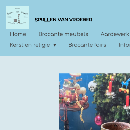
Ga
direct
SPULLEN VAN VROEGER
naar
de
Home
Brocante meubels
Aardewerk
hoofdinhoud
Kerst en religie
Brocante fairs
Inf