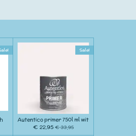
Sale!
Sale!
sh
Autentico primer 750l ml wit
€ 22,95
€ 33,95