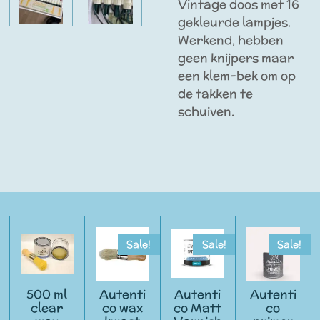
Vintage doos met 16
gekleurde lampjes.
Werkend, hebben
geen knijpers maar
een klem-bek om op
de takken te
schuiven.
Sale!
Sale!
Sale!
500 ml
Autenti
Autenti
Autenti
clear
co wax
co Matt
co