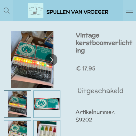
Ga
SPULLEN VAN VROEGER
direct
naar
de
Vintage
hoofdinhoud
kerstboomverlicht
ing
€ 17,95
Uitgeschakeld
Artikelnummer:
S9202