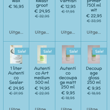
wax
kwast
Varnish
primer
groot
750l ml
€ 16,95
€ 12,95
wit
€ 24,95
€ 17,95
€ 22,95
€ 32,95
€ 33,95
Uitgeschakeld
Uitgeschakeld
Uitgeschakeld
Uitgeschak
Sale!
Sale!
Sale!
Sale!
1 liter
Autenti
Autenti
Decoup
Autenti
co Art
co
age
co
medium
decoupa
gloss
Sealer
500 ml
ge matt
250 ml
250 ml
€ 24,95
€ 14,95
€ 9,95
€ 9,95
€ 37,95
€ 22,95
€ 18,95
€ 18,95
Uitgeschakeld
Uitgeschakeld
Uitgeschakeld
Uitgeschak