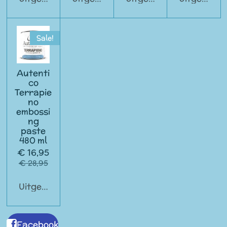
Sale!
Autenti
co
Terrapie
no
embossi
ng
paste
480 ml
€ 16,95
€ 28,95
Uitgeschakeld
Facebook