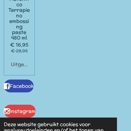
co
Terrapie
no
embossi
ng
paste
480 ml
€ 16,95
€ 28,95
Uitgeschakeld
Facebook
Instagram
Deze website gebruikt cookies voor
analyse-doeleinden en/of het tonen van