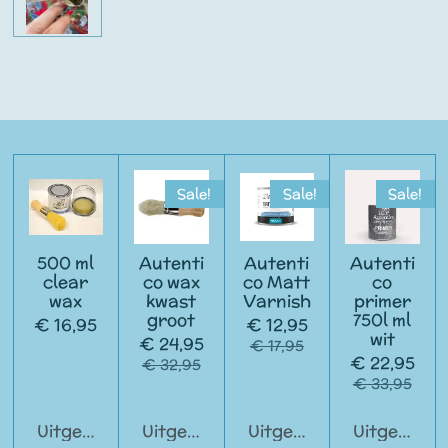
Sale!
Sale!
Sale!
500 ml
Autenti
Autenti
Autenti
clear
co wax
co Matt
co
wax
kwast
Varnish
primer
groot
750l ml
€ 16,95
€ 12,95
wit
€ 24,95
€ 17,95
€ 22,95
€ 32,95
€ 33,95
Uitgeschakeld
Uitgeschakeld
Uitgeschakeld
Uitgeschak