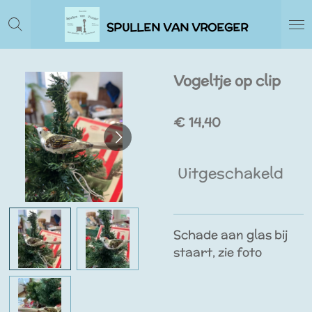
Ga
SPULLEN VAN VROEGER
direct
naar
de
Vogeltje op clip
hoofdinhoud
€ 14,40
Uitgeschakeld
Schade aan glas bij
staart, zie foto