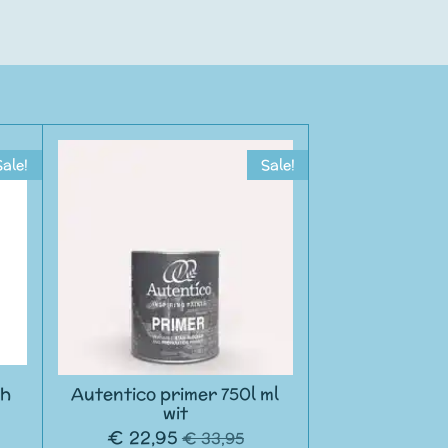
Sale!
Sale!
sh
Autentico primer 750l ml
wit
€ 22,95
€ 33,95