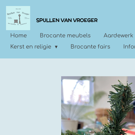
Ga
direct
SPULLEN VAN VROEGER
naar
de
Home
Brocante meubels
Aardewerk 
hoofdinhoud
Kerst en religie
Brocante fairs
Inf