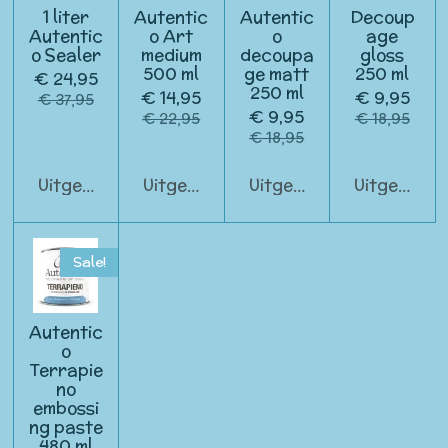
1 liter
Autentic
Autentic
Decoup
Autentic
o Art
o
age
o Sealer
medium
decoupa
gloss
500 ml
ge matt
250 ml
€ 24,95
250 ml
€ 14,95
€ 9,95
€ 37,95
€ 9,95
€ 22,95
€ 18,95
€ 18,95
Uitgeschakeld
Uitgeschakeld
Uitgeschakeld
Uitgeschak
Sale!
Autentic
o
Terrapie
no
embossi
ng paste
480 ml