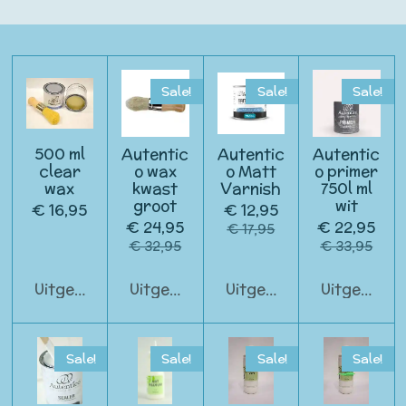
Sale!
Sale!
Sale!
500 ml
Autentic
Autentic
Autentic
clear
o wax
o Matt
o primer
wax
kwast
Varnish
750l ml
groot
wit
€ 16,95
€ 12,95
€ 24,95
€ 22,95
€ 17,95
€ 32,95
€ 33,95
Uitgeschakeld
Uitgeschakeld
Uitgeschakeld
Uitgeschak
Sale!
Sale!
Sale!
Sale!