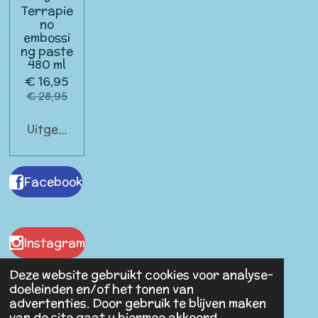
Terrapie
no
embossi
ng paste
480 ml
€ 16,95
€ 28,95
Uitgeschakeld
Facebook
Instagram
Deze website gebruikt cookies voor analyse-
doeleinden en/of het tonen van
advertenties. Door gebruik te blijven maken
Malaika Antiques
van de site gaat u hiermee akkoord.