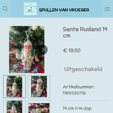
Ga
SPULLEN VAN VROEGER
direct
naar
de
Santa Rusland 14
hoofdinhoud
cm
€ 19,50
Uitgeschakeld
Artikelnummer:
1189530719
14 cm t/m dop.