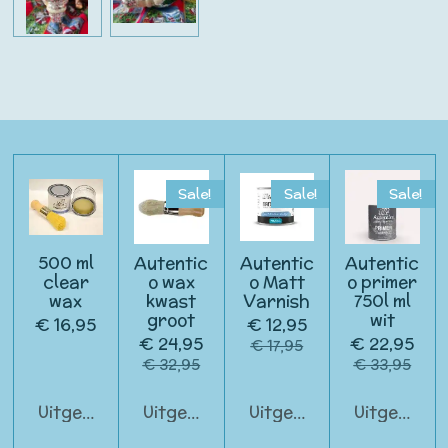
Sale!
Sale!
Sale!
500 ml
Autentic
Autentic
Autentic
clear
o wax
o Matt
o primer
wax
kwast
Varnish
750l ml
groot
wit
€ 16,95
€ 12,95
€ 24,95
€ 22,95
€ 17,95
€ 32,95
€ 33,95
Uitgeschakeld
Uitgeschakeld
Uitgeschakeld
Uitgeschak