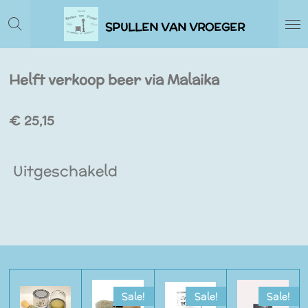
Ga
SPULLEN VAN VROEGER
direct
naar
de
Helft verkoop beer via Malaika
hoofdinhoud
€ 25,15
Uitgeschakeld
Sale!
Sale!
Sale!