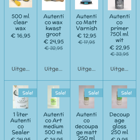
500 ml
Autenti
Autenti
Autenti
clear
co wax
co Matt
co
wax
kwast
Varnish
primer
groot
750l ml
€ 16,95
€ 12,95
wit
€ 24,95
€ 17,95
€ 22,95
€ 32,95
€ 33,95
Uitgeschakeld
Uitgeschakeld
Uitgeschakeld
Uitgeschak
Sale!
Sale!
Sale!
Sale!
1 liter
Autenti
Autenti
Decoup
Autenti
co Art
co
age
co
medium
decoupa
gloss
Sealer
500 ml
ge matt
250 ml
250 ml
€ 24,95
€ 14,95
€ 9,95