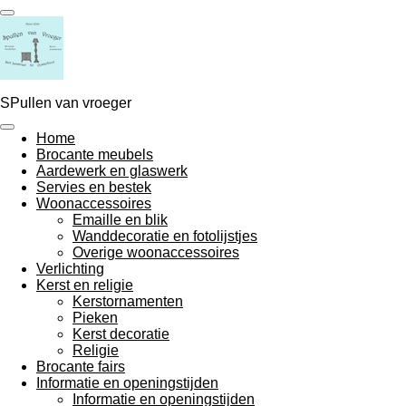
Ga
direct
naar
de
hoofdinhoud
SPullen van vroeger
Home
Brocante meubels
Aardewerk en glaswerk
Servies en bestek
Woonaccessoires
Emaille en blik
Wanddecoratie en fotolijstjes
Overige woonaccessoires
Verlichting
Kerst en religie
Kerstornamenten
Pieken
Kerst decoratie
Religie
Brocante fairs
Informatie en openingstijden
Informatie en openingstijden