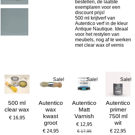
bestellen, de laatste
exemplaren voor een
discount prijs!
500 ml krijtverf van
Autentico verf in de kleur
Antique Nautique
. Ideaal
voor het restylen van
meubels, nog af te werken
met clear wax of vernis
Sale!
Sale!
Sale!
500 ml
Autentico
Autentico
Autentico
clear wax
wax
Matt
primer
kwast
Varnish
750l ml
€ 16,95
groot
wit
€ 12,95
€ 24,95
€ 22,95
€ 17,95