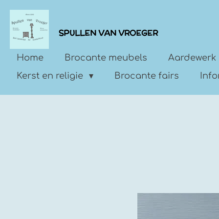
Ga
direct
SPULLEN VAN VROEGER
naar
de
Home
Brocante meubels
Aardewerk 
hoofdinhoud
Kerst en religie
Brocante fairs
Inf