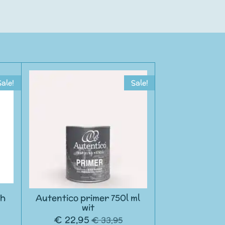
Sale!
Sale!
sh
Autentico primer 750l ml
wit
€ 22,95
€ 33,95