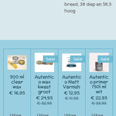
breed, 38 diep en 58,5
hoog
Sale!
Sale!
Sale!
500 ml
Autentic
Autentic
Autentic
clear
o wax
o Matt
o primer
wax
kwast
Varnish
750l ml
groot
wit
€ 16,95
€ 12,95
€ 24,95
€ 22,95
€ 17,95
€ 32,95
€ 33,95
Uitgeschakeld
Uitgeschakeld
Uitgeschakeld
Uitgeschak