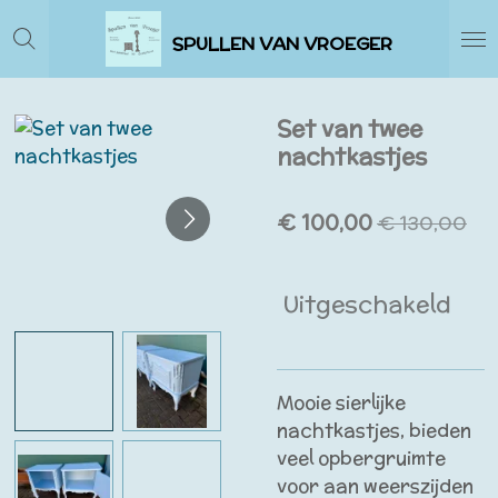
Ga
SPULLEN VAN VROEGER
direct
naar
de
Set van twee
hoofdinhoud
nachtkastjes
€ 100,00
€ 130,00
Uitgeschakeld
Mooie sierlijke
nachtkastjes, bieden
veel opbergruimte
voor aan weerszijden