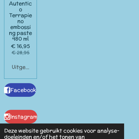
Autentic
o
Terrapie
no
embossi
ng paste
480 ml
€ 16,95
€ 28,95
Uitgeschakeld
Facebook
Instagram
Deze website gebruikt cookies voor analyse-
doeleinden en/of het tonen van