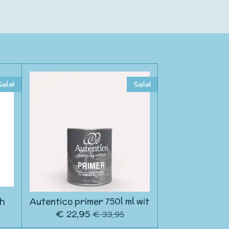
Sale!
Sale!
sh
Autentico primer 750l ml wit
€ 22,95
€ 33,95