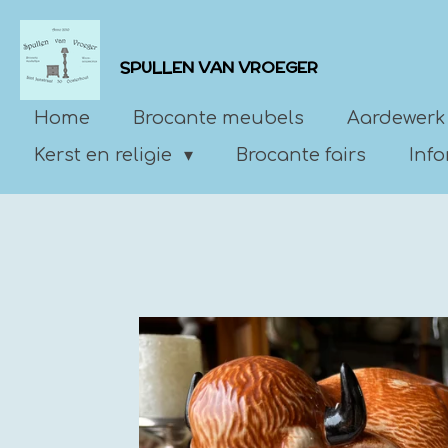
Ga
direct
SPULLEN VAN VROEGER
naar
de
Home
Brocante meubels
Aardewerk
hoofdinhoud
Kerst en religie
Brocante fairs
Inf