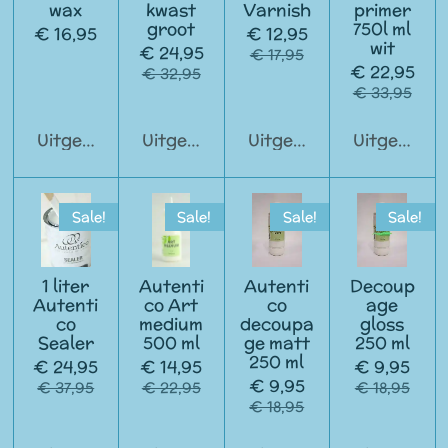
wax
kwast
Varnish
primer
groot
750l ml
€ 16,95
€ 12,95
wit
€ 24,95
€ 17,95
€ 22,95
€ 32,95
€ 33,95
Uitgeschakeld
Uitgeschakeld
Uitgeschakeld
Uitgeschak
Sale!
Sale!
Sale!
Sale!
1 liter
Autenti
Autenti
Decoup
Autenti
co Art
co
age
co
medium
decoupa
gloss
Sealer
500 ml
ge matt
250 ml
250 ml
€ 24,95
€ 14,95
€ 9,95
€ 9,95
€ 37,95
€ 22,95
€ 18,95
€ 18,95