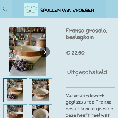
Ga
SPULLEN VAN VROEGER
direct
naar
de
Franse gresale,
hoofdinhoud
beslagkom
€ 22,50
Uitgeschakeld
Mooie aardewerk,
geglazuurde Franse
beslagkom of gresale,
deze heeft heel wat