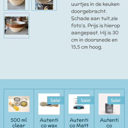
uurtjes in de keuken
doorgebracht.
Schade aan tuit,zie
foto's. Prijs is hierop
aangepast. Hij is 30
cm in doorsnede en
15,5 cm hoog.
Sale!
Sale!
Sale!
500 ml
Autenti
Autenti
Autenti
clear
co wax
co Matt
co