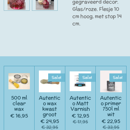
gegraveerd decor.
Glas/roze. Flesje 10
cm hoog, met stop 14
cm.
Sale!
Sale!
Sale!
500 ml
Autentic
Autentic
Autentic
clear
o wax
o Matt
o primer
wax
kwast
Varnish
750l ml
groot
wit
€ 16,95
€ 12,95
€ 24,95
€ 22,95
€ 17,95
€ 32,95
€ 33,95