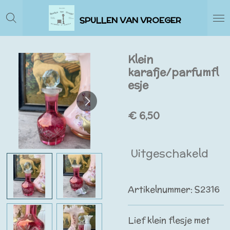
Ga
SPULLEN VAN VROEGER
direct
naar
de
Klein
hoofdinhoud
karafje/parfumfl
esje
€ 6,50
Uitgeschakeld
Artikelnummer:
S2316
Lief klein flesje met