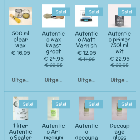
Sale!
Sale!
Sale!
500 ml
Autentic
Autentic
Autentic
clear
o wax
o Matt
o primer
wax
kwast
Varnish
750l ml
groot
wit
€ 16,95
€ 12,95
€ 24,95
€ 22,95
€ 17,95
€ 32,95
€ 33,95
Uitgeschakeld
Uitgeschakeld
Uitgeschakeld
Uitgeschak
Sale!
Sale!
Sale!
Sale!
1 liter
Autentic
Autentic
Decoup
Autentic
o Art
o
age
o Sealer
medium
decoupa
gloss