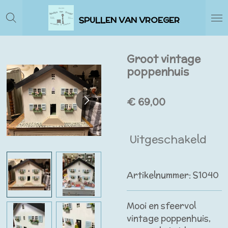
Ga
SPULLEN VAN VROEGER
direct
naar
de
Groot vintage
hoofdinhoud
poppenhuis
€ 69,00
Uitgeschakeld
Artikelnummer:
S1040
Mooi en sfeervol
vintage poppenhuis,