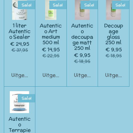
Sale!
Sale!
Sale!
Sale!
1 liter
Autentic
Autentic
Decoup
Autentic
o Art
o
age
o Sealer
medium
decoupa
gloss
500 ml
ge matt
250 ml
€ 24,95
250 ml
€ 14,95
€ 9,95
€ 37,95
€ 9,95
€ 22,95
€ 18,95
€ 18,95
Uitgeschakeld
Uitgeschakeld
Uitgeschakeld
Uitgeschak
Sale!
Autentic
o
Terrapie