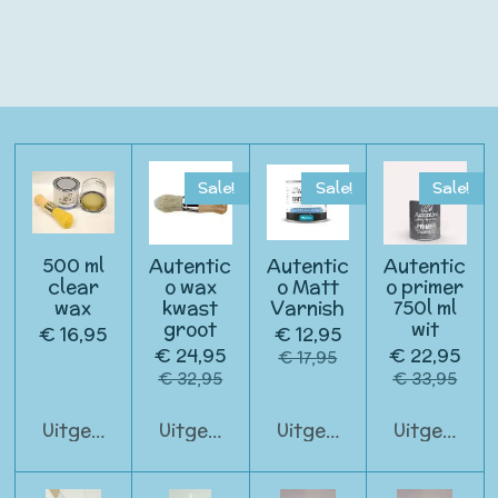
Sale!
Sale!
Sale!
500 ml
Autentic
Autentic
Autentic
clear
o wax
o Matt
o primer
wax
kwast
Varnish
750l ml
groot
wit
€ 16,95
€ 12,95
€ 24,95
€ 22,95
€ 17,95
€ 32,95
€ 33,95
Uitgeschakeld
Uitgeschakeld
Uitgeschakeld
Uitgeschak