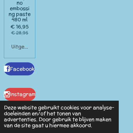
no
embossi
ng paste
480 ml
€ 16,95
€ 28,95
Uitgeschakeld
Facebook
Instagram
Deze website gebruikt cookies voor analyse-
doeleinden en/of het tonen van
advertenties. Door gebruik te blijven maken
Malaika Antiques
van de site gaat u hiermee akkoord.
© 2023 - 2026 Spullen van Vroeger