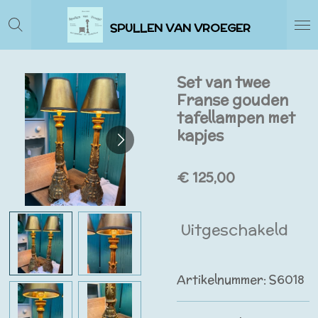
Ga
SPULLEN VAN VROEGER
direct
naar
de
Set van twee
hoofdinhoud
Franse gouden
tafellampen met
kapjes
€ 125,00
Uitgeschakeld
Artikelnummer:
S6018