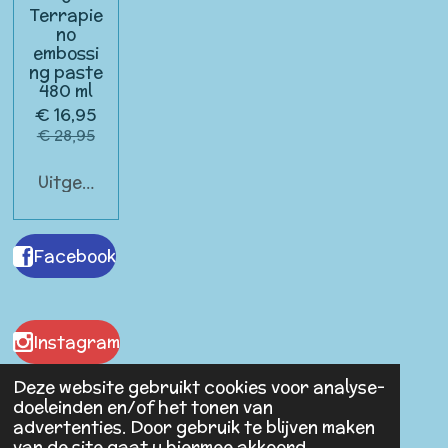
Terrapie
no
embossi
ng paste
480 ml
€ 16,95
€ 28,95
Uitgeschakeld
Facebook
Instagram
Deze website gebruikt cookies voor analyse-
doeleinden en/of het tonen van
advertenties. Door gebruik te blijven maken
Malaika Antiques
van de site gaat u hiermee akkoord.