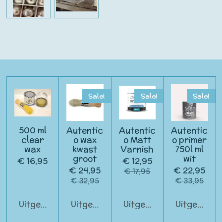
Sale!
Sale!
Sale!
500 ml
Autentic
Autentic
Autentic
clear
o wax
o Matt
o primer
wax
kwast
Varnish
750l ml
groot
wit
€ 16,95
€ 12,95
€ 24,95
€ 22,95
€ 17,95
€ 32,95
€ 33,95
Uitgeschakeld
Uitgeschakeld
Uitgeschakeld
Uitgeschak