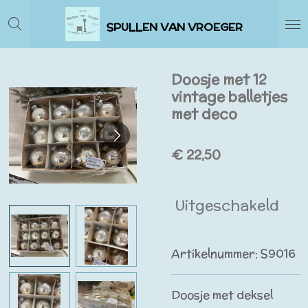
Ga
SPULLEN VAN VROEGER
direct
naar
de
Doosje met 12
hoofdinhoud
vintage balletjes
met deco
€ 22,50
Uitgeschakeld
Artikelnummer:
S9016
Doosje met deksel