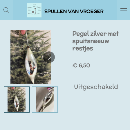
Ga
SPULLEN VAN VROEGER
direct
naar
de
Pegel zilver met
hoofdinhoud
spuitsneeuw
restjes
€ 6,50
Uitgeschakeld