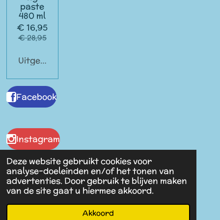
paste
480 ml
€ 16,95
€ 28,95
Uitgeschakeld
Facebook
Instagram
Deze website gebruikt cookies voor
analyse-doeleinden en/of het tonen van
advertenties. Door gebruik te blijven maken
Malaika Antiques
van de site gaat u hiermee akkoord.
© 2023 - 2026 Spullen van Vroeger
Powered by
JouwWeb
Akkoord