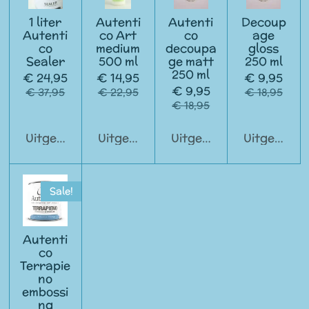
1 liter
Autenti
Autenti
Decoup
Autenti
co Art
co
age
co
medium
decoupa
gloss
Sealer
500 ml
ge matt
250 ml
250 ml
€ 24,95
€ 14,95
€ 9,95
€ 9,95
€ 37,95
€ 22,95
€ 18,95
€ 18,95
Uitgeschakeld
Uitgeschakeld
Uitgeschakeld
Uitgeschak
Sale!
Autenti
co
Terrapie
no
embossi
ng