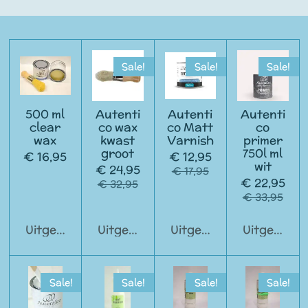
Sale!
Sale!
Sale!
500 ml
Autenti
Autenti
Autenti
clear
co wax
co Matt
co
wax
kwast
Varnish
primer
groot
750l ml
€ 16,95
€ 12,95
wit
€ 24,95
€ 17,95
€ 22,95
€ 32,95
€ 33,95
Uitgeschakeld
Uitgeschakeld
Uitgeschakeld
Uitgeschak
Sale!
Sale!
Sale!
Sale!