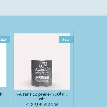
Sale!
Sale!
sh
Autentico primer 750l ml
wit
€ 22,95
€ 33,95