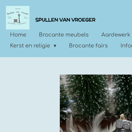
Ga
direct
SPULLEN VAN VROEGER
naar
de
Home
Brocante meubels
Aardewerk 
hoofdinhoud
Kerst en religie
Brocante fairs
Inf