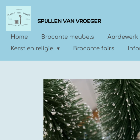
Ga
direct
SPULLEN VAN VROEGER
naar
de
Home
Brocante meubels
Aardewerk 
hoofdinhoud
Kerst en religie
Brocante fairs
Inf