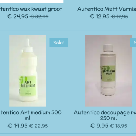
tentico wax kwast groot
Autentico Matt Varni
€ 24,95
€ 12,95
€ 32,95
€ 17,95
Sale!
tentico Art medium 500
Autentico decoupage m
ml
250 ml
€ 14,95
€ 9,95
€ 22,95
€ 18,95