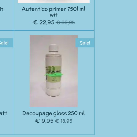
sh
Autentico primer 750l ml
wit
€ 22,95
€ 33,95
Sale!
Sale!
att
Decoupage gloss 250 ml
€ 9,95
€ 18,95