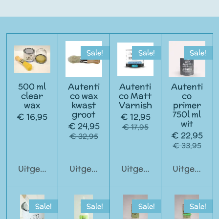
Sale!
Sale!
Sale!
500 ml
Autenti
Autenti
Autenti
clear
co wax
co Matt
co
wax
kwast
Varnish
primer
groot
750l ml
€ 16,95
€ 12,95
wit
€ 24,95
€ 17,95
€ 22,95
€ 32,95
€ 33,95
Uitgeschakeld
Uitgeschakeld
Uitgeschakeld
Uitgeschak
Sale!
Sale!
Sale!
Sale!