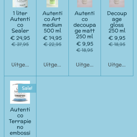
1 liter
Autenti
Autenti
Decoup
Autenti
co Art
co
age
co
medium
decoupa
gloss
Sealer
500 ml
ge matt
250 ml
250 ml
€ 24,95
€ 14,95
€ 9,95
€ 9,95
€ 37,95
€ 22,95
€ 18,95
€ 18,95
Uitgeschakeld
Uitgeschakeld
Uitgeschakeld
Uitgeschak
Sale!
Autenti
co
Terrapie
no
embossi