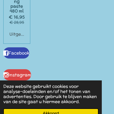
ng
paste
480 ml
€ 16,95
€ 28,95
Uitgeschakeld
Facebook
Instagram
Deze website gebruikt cookies voor
analyse-doeleinden en/of het tonen van
advertenties. Door gebruik te blijven maken
Malaika Antiques
van de site gaat u hiermee akkoord.
© 2023 - 2026 Spullen van Vroeger
Powered by
JouwWeb
Akkoord