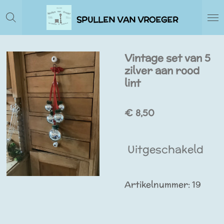
Ga
SPULLEN VAN VROEGER
direct
naar
de
Vintage set van 5
hoofdinhoud
zilver aan rood
lint
€ 8,50
Uitgeschakeld
Artikelnummer:
19