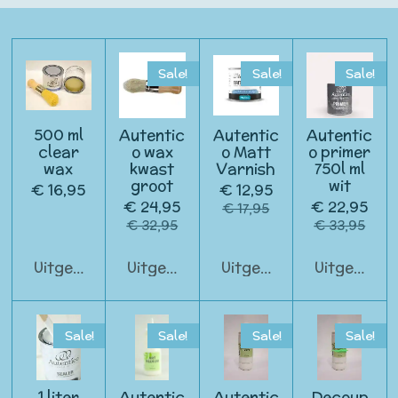
Sale!
Sale!
Sale!
500 ml
Autentic
Autentic
Autentic
clear
o wax
o Matt
o primer
wax
kwast
Varnish
750l ml
groot
wit
€ 16,95
€ 12,95
€ 24,95
€ 22,95
€ 17,95
€ 32,95
€ 33,95
Uitgeschakeld
Uitgeschakeld
Uitgeschakeld
Uitgeschak
Sale!
Sale!
Sale!
Sale!
1 liter
Autentic
Autentic
Decoup