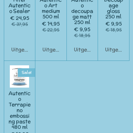
Autentic
o Art
o
age
o Sealer
medium
decoupa
gloss
500 ml
ge matt
250 ml
€ 24,95
250 ml
€ 14,95
€ 9,95
€ 37,95
€ 9,95
€ 22,95
€ 18,95
€ 18,95
Uitgeschakeld
Uitgeschakeld
Uitgeschakeld
Uitgeschak
Sale!
Autentic
o
Terrapie
no
embossi
ng paste
480 ml