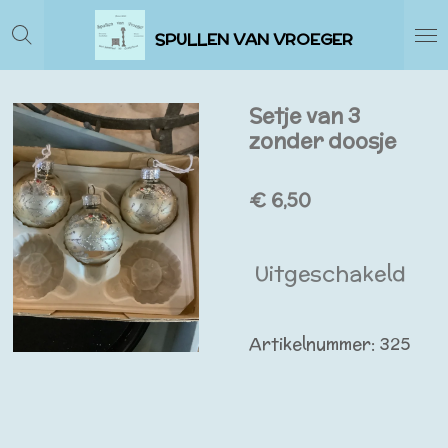
Ga
SPULLEN VAN VROEGER
direct
naar
de
Setje van 3
hoofdinhoud
zonder doosje
€ 6,50
Uitgeschakeld
Artikelnummer:
325