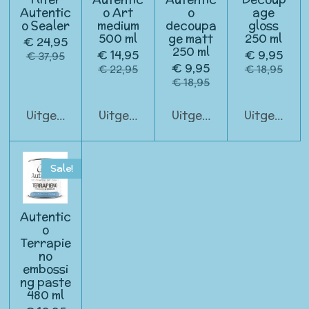
Autentic
o Art
o
age
o Sealer
medium
decoupa
gloss
500 ml
ge matt
250 ml
€ 24,95
250 ml
€ 14,95
€ 9,95
€ 37,95
€ 9,95
€ 22,95
€ 18,95
€ 18,95
Uitgeschakeld
Uitgeschakeld
Uitgeschakeld
Uitgeschak
Sale!
Autentic
o
Terrapie
no
embossi
ng paste
480 ml