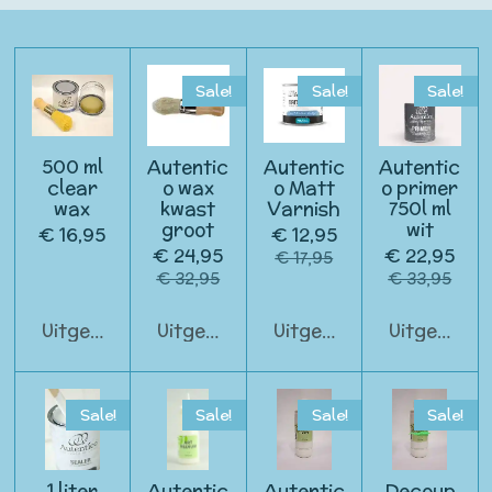
Sale!
Sale!
Sale!
500 ml
Autentic
Autentic
Autentic
clear
o wax
o Matt
o primer
wax
kwast
Varnish
750l ml
groot
wit
€ 16,95
€ 12,95
€ 24,95
€ 22,95
€ 17,95
€ 32,95
€ 33,95
Uitgeschakeld
Uitgeschakeld
Uitgeschakeld
Uitgeschak
Sale!
Sale!
Sale!
Sale!
1 liter
Autentic
Autentic
Decoup