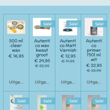
Sale!
Sale!
Sale!
500 ml
Autenti
Autenti
Autenti
clear
co wax
co Matt
co
wax
kwast
Varnish
primer
groot
750l ml
€ 16,95
€ 12,95
wit
€ 24,95
€ 17,95
€ 22,95
€ 32,95
€ 33,95
Uitgeschakeld
Uitgeschakeld
Uitgeschakeld
Uitgeschak
Sale!
Sale!
Sale!
Sale!