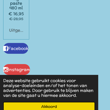
paste
480 ml
€ 16,95
€ 28,95
Uitgeschakeld
Facebook
Instagram
Deze website gebruikt cookies voor
analyse-doeleinden en/of het tonen van
advertenties. Door gebruik te blijven maken
Malaika Antiques
van de site gaat u hiermee akkoord.
© 2023 - 2026 Spullen van Vroeger
Powered by
JouwWeb
Akkoord