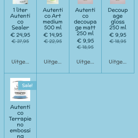
1 liter
Autenti
Autenti
Decoup
Autenti
co Art
co
age
co
medium
decoupa
gloss
Sealer
500 ml
ge matt
250 ml
250 ml
€ 24,95
€ 14,95
€ 9,95
€ 9,95
€ 37,95
€ 22,95
€ 18,95
€ 18,95
Uitgeschakeld
Uitgeschakeld
Uitgeschakeld
Uitgeschak
Sale!
Autenti
co
Terrapie
no
embossi
ng