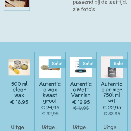
passend bij de leeftijd,
zie foto's
Sale!
Sale!
Sale!
500 ml
Autentic
Autentic
Autentic
clear
o wax
o Matt
o primer
wax
kwast
Varnish
750l ml
groot
wit
€ 16,95
€ 12,95
€ 24,95
€ 22,95
€ 17,95
€ 32,95
€ 33,95
Uitgeschakeld
Uitgeschakeld
Uitgeschakeld
Uitgeschak