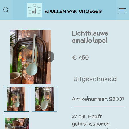
Ga
SPULLEN VAN VROEGER
direct
naar
de
Lichtblauwe
hoofdinhoud
emaille lepel
€ 7,50
Uitgeschakeld
Artikelnummer:
S3037
37 cm. Heeft
gebruikssporen