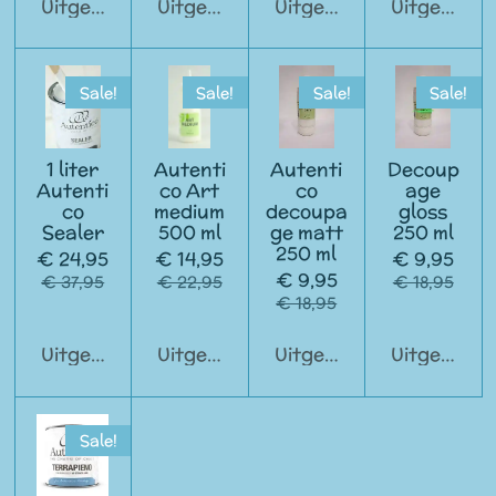
Uitgeschakeld
Uitgeschakeld
Uitgeschakeld
Uitgeschak
Sale!
Sale!
Sale!
Sale!
1 liter
Autenti
Autenti
Decoup
Autenti
co Art
co
age
co
medium
decoupa
gloss
Sealer
500 ml
ge matt
250 ml
250 ml
€ 24,95
€ 14,95
€ 9,95
€ 9,95
€ 37,95
€ 22,95
€ 18,95
€ 18,95
Uitgeschakeld
Uitgeschakeld
Uitgeschakeld
Uitgeschak
Sale!