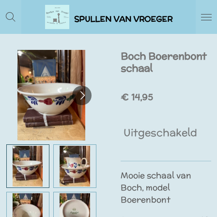
Ga
SPULLEN VAN VROEGER
direct
naar
de
Boch Boerenbont
hoofdinhoud
schaal
€ 14,95
Uitgeschakeld
Mooie schaal van
Boch, model
Boerenbont