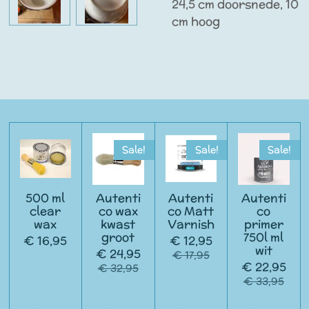
24,5 cm doorsnede, 10
cm hoog
Sale!
Sale!
Sale!
500 ml
Autenti
Autenti
Autenti
clear
co wax
co Matt
co
wax
kwast
Varnish
primer
groot
750l ml
€ 16,95
€ 12,95
wit
€ 24,95
€ 17,95
€ 22,95
€ 32,95
€ 33,95