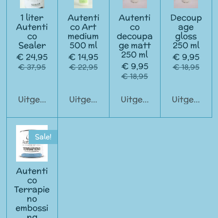
1 liter
Autenti
Autenti
Decoup
Autenti
co Art
co
age
co
medium
decoupa
gloss
Sealer
500 ml
ge matt
250 ml
250 ml
€ 24,95
€ 14,95
€ 9,95
€ 9,95
€ 37,95
€ 22,95
€ 18,95
€ 18,95
Uitgeschakeld
Uitgeschakeld
Uitgeschakeld
Uitgeschak
Sale!
Autenti
co
Terrapie
no
embossi
ng