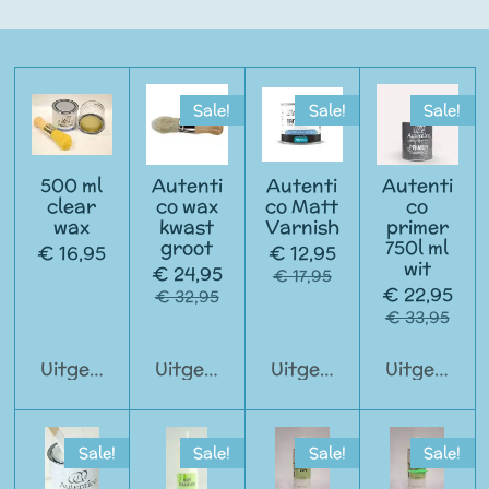
Sale!
Sale!
Sale!
500 ml
Autenti
Autenti
Autenti
clear
co wax
co Matt
co
wax
kwast
Varnish
primer
groot
750l ml
€ 16,95
€ 12,95
wit
€ 24,95
€ 17,95
€ 22,95
€ 32,95
€ 33,95
Uitgeschakeld
Uitgeschakeld
Uitgeschakeld
Uitgeschak
Sale!
Sale!
Sale!
Sale!