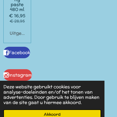
paste
480 ml
€ 16,95
€ 28,95
Uitgeschakeld
Facebook
Instagram
Deze website gebruikt cookies voor
analyse-doeleinden en/of het tonen van
advertenties. Door gebruik te blijven maken
Malaika Antiques
van de site gaat u hiermee akkoord.
© 2023 - 2026 Spullen van Vroeger
Powered by
JouwWeb
Akkoord