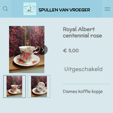
Ga
SPULLEN VAN VROEGER
direct
naar
de
Royal Albert
hoofdinhoud
centennial rose
€ 5,00
Uitgeschakeld
Dames koffie kopje