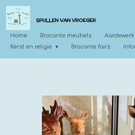
Ga
direct
SPULLEN VAN VROEGER
naar
de
Home
Brocante meubels
Aardewerk
hoofdinhoud
Kerst en religie
Brocante fairs
Inf