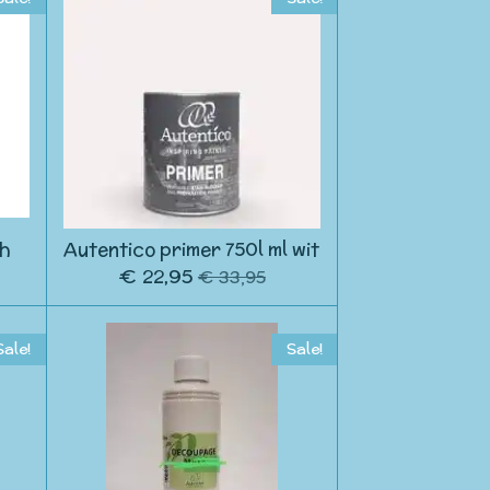
sh
Autentico primer 750l ml wit
€ 22,95
€ 33,95
Sale!
Sale!