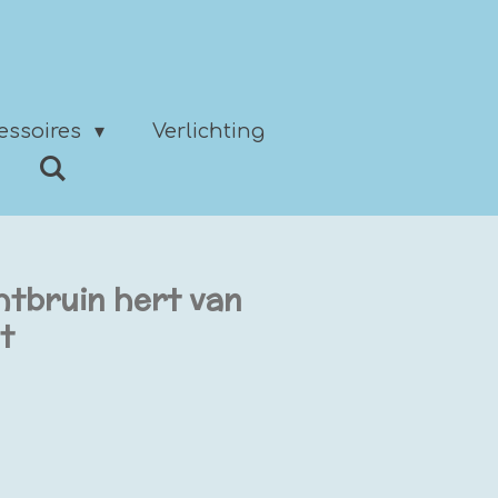
essoires
Verlichting
htbruin hert van
t