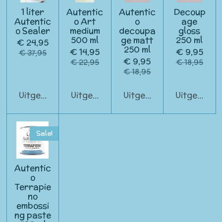
1 liter
Autentic
Autentic
Decoup
Autentic
o Art
o
age
o Sealer
medium
decoupa
gloss
500 ml
ge matt
250 ml
€ 24,95
250 ml
€ 14,95
€ 9,95
€ 37,95
€ 9,95
€ 22,95
€ 18,95
€ 18,95
Uitgeschakeld
Uitgeschakeld
Uitgeschakeld
Uitgeschak
Sale!
Autentic
o
Terrapie
no
embossi
ng paste