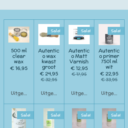
Sale!
Sale!
Sale!
500 ml
Autentic
Autentic
Autentic
clear
o wax
o Matt
o primer
wax
kwast
Varnish
750l ml
groot
wit
€ 16,95
€ 12,95
€ 24,95
€ 22,95
€ 17,95
€ 32,95
€ 33,95
Uitgeschakeld
Uitgeschakeld
Uitgeschakeld
Uitgeschak
Sale!
Sale!
Sale!
Sale!