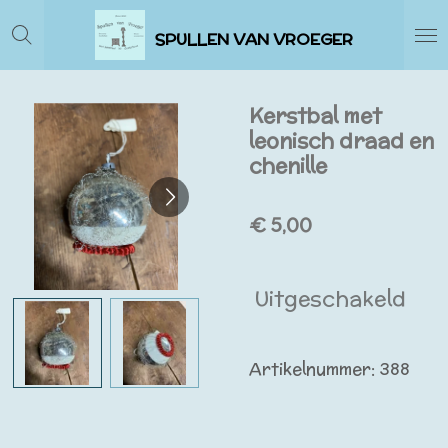
Ga
SPULLEN VAN VROEGER
direct
naar
de
Kerstbal met
hoofdinhoud
leonisch draad en
chenille
€ 5,00
Uitgeschakeld
Artikelnummer:
388