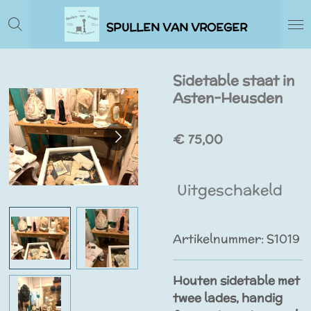
Ga
SPULLEN VAN VROEGER
direct
naar
de
Sidetable staat in
hoofdinhoud
Asten-Heusden
€ 75,00
Uitgeschakeld
Artikelnummer:
S1019
Houten sidetable met
twee lades, handig