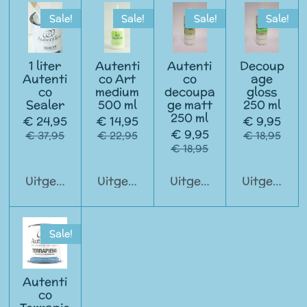
Sale!
Sale!
Sale!
Sale!
1 liter
Autenti
Autenti
Decoup
Autenti
co Art
co
age
co
medium
decoupa
gloss
Sealer
500 ml
ge matt
250 ml
250 ml
€ 24,95
€ 14,95
€ 9,95
€ 9,95
€ 37,95
€ 22,95
€ 18,95
€ 18,95
Uitgeschakeld
Uitgeschakeld
Uitgeschakeld
Uitgeschak
Sale!
Autenti
co