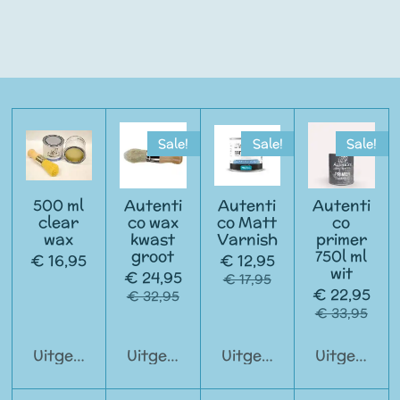
Sale!
Sale!
Sale!
500 ml
Autenti
Autenti
Autenti
clear
co wax
co Matt
co
wax
kwast
Varnish
primer
groot
750l ml
€ 16,95
€ 12,95
wit
€ 24,95
€ 17,95
€ 22,95
€ 32,95
€ 33,95
Uitgeschakeld
Uitgeschakeld
Uitgeschakeld
Uitgeschak