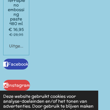
Terrapie
no
embossi
ng
paste
480 ml
€ 16,95
€ 28,95
Uitgeschakeld
Facebook
Instagram
Deze website gebruikt cookies voor
analyse-doeleinden en/of het tonen van
advertenties. Door gebruik te blijven maken
Malaika Antiques