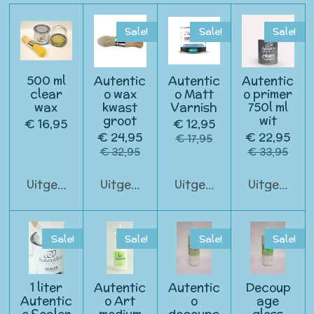
Sale!
Sale!
Sale!
500 ml
Autentic
Autentic
Autentic
clear
o wax
o Matt
o primer
wax
kwast
Varnish
750l ml
groot
wit
€ 16,95
€ 12,95
€ 24,95
€ 22,95
€ 17,95
€ 32,95
€ 33,95
Uitgeschakeld
Uitgeschakeld
Uitgeschakeld
Uitgeschak
Sale!
Sale!
Sale!
Sale!
1 liter
Autentic
Autentic
Decoup
Autentic
o Art
o
age
o Sealer
medium
decoupa
gloss