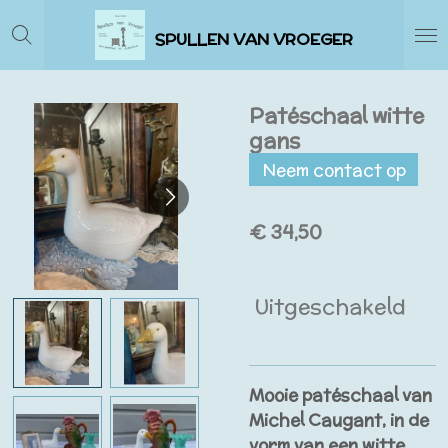
Ga
SPULLEN VAN VROEGER
direct
naar
de
Patéschaal witte
hoofdinhoud
gans
Neem contact op
€ 34,50
Uitgeschakeld
Mooie patéschaal van
Michel Caugant, in de
vorm van een witte