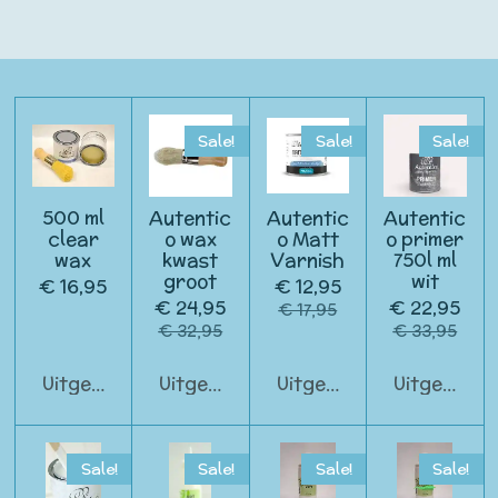
Sale!
Sale!
Sale!
500 ml
Autentic
Autentic
Autentic
clear
o wax
o Matt
o primer
wax
kwast
Varnish
750l ml
groot
wit
€ 16,95
€ 12,95
€ 24,95
€ 22,95
€ 17,95
€ 32,95
€ 33,95
Uitgeschakeld
Uitgeschakeld
Uitgeschakeld
Uitgeschak
Sale!
Sale!
Sale!
Sale!