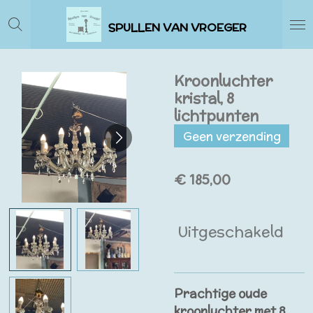
Ga
SPULLEN VAN VROEGER
direct
naar
de
Kroonluchter
hoofdinhoud
kristal, 8
lichtpunten
Geen verzending
€ 185,00
Uitgeschakeld
Prachtige oude
kroonluchter met 8