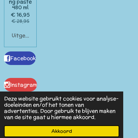
ng paste
480 ml
€ 16,95
€ 28,95
Uitgeschakeld
Facebook
Instagram
Deze website gebruikt cookies voor analyse-
doeleinden en/of het tonen van
advertenties. Door gebruik te blijven maken
Malaika Antiques
van de site gaat u hiermee akkoord.
© 2023 - 2026 Spullen van Vroeger
Powered by
JouwWeb
Akkoord