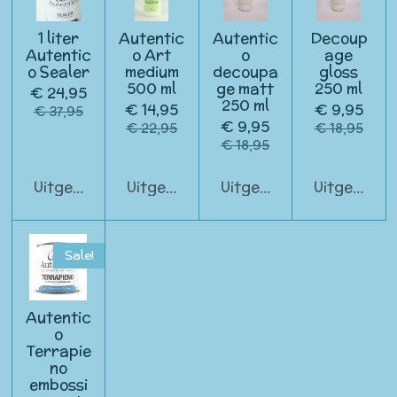
1 liter
Autentic
Autentic
Decoup
Autentic
o Art
o
age
o Sealer
medium
decoupa
gloss
500 ml
ge matt
250 ml
€ 24,95
250 ml
€ 14,95
€ 9,95
€ 37,95
€ 9,95
€ 22,95
€ 18,95
€ 18,95
Uitgeschakeld
Uitgeschakeld
Uitgeschakeld
Uitgeschak
Sale!
Autentic
o
Terrapie
no
embossi