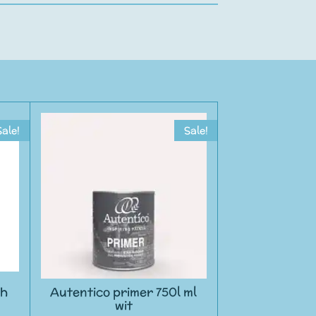
Sale!
Sale!
sh
Autentico primer 750l ml
wit