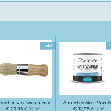
Sale!
tentico wax kwast groot
Autentico Matt Varni
€ 24,95
€ 12,95
€ 32,95
€ 17,95