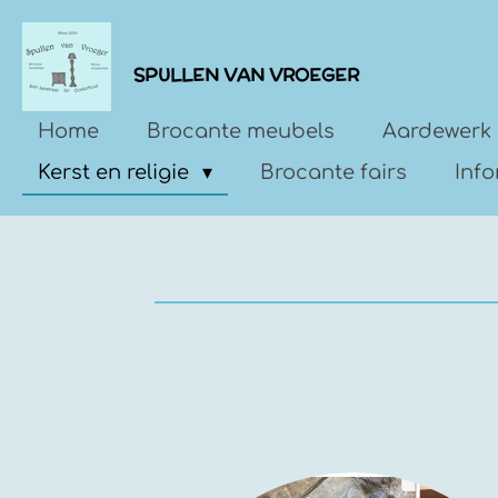
Ga
direct
SPULLEN VAN VROEGER
naar
de
Home
Brocante meubels
Aardewerk 
hoofdinhoud
Kerst en religie
Brocante fairs
Inf